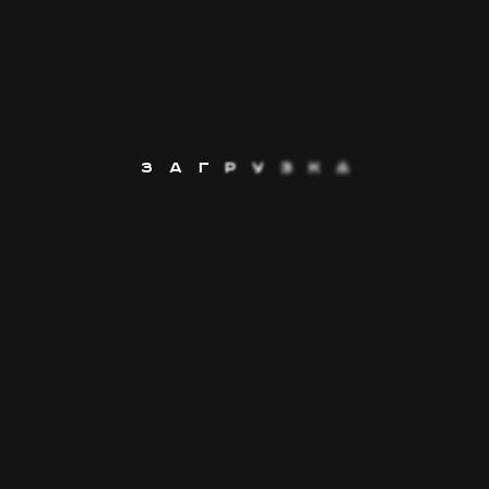
ЗАКАЗАТЬ
З
А
Г
Р
У
З
К
А
я
бизнес-ланч
а и оплата
фитнес меню
ты